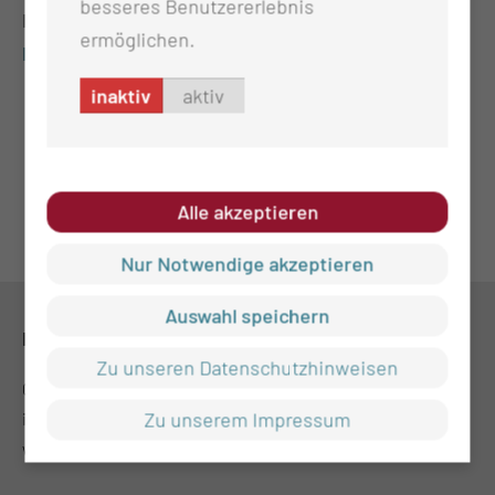
besseres Benutzererlebnis
Informationsmaterial:
Lichen Sklerosus und
ermöglichen.
Lichen (ruber) planus
inaktiv
aktiv
Alle akzeptieren
Nur Notwendige akzeptieren
Auswahl speichern
KONTAKT
Zu unseren Datenschutzhinweisen
0355 46-0
Zu unserem Impressum
info@ctk.de
www.poliklinik.ctk.de