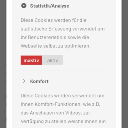
Konsilsprechstunde Endometriose
Statistik/Analyse
Spezielle präoperative
Diese Cookies werden für die
Beratung/Zweitmeinung bei gynäkologischen
statistische Erfassung verwendet um
Erkrankungen
Ihr Benutzererlebnis sowie die
Webseite selbst zu optimieren.
BESONDERE HINWEISE
inaktiv
aktiv
Wichtige Patienteninformation: Bitte folgende
Unterlagen vollständig ausgefüllt zu Ihrem
Komfort
Sprechstundentermin mitbringen:
Diese Cookies werden verwendet um
Urogyn:
Deutschebeckenbodenfragebogen
+
Ihnen Komfort-Funktionen, wie z.B.
Urogynanamnesebogen
das Anschauen von Videos, zur
Dysplasie:
Dysplasieanamensebogen
Verfügung zu stellen welche Ihnen ein