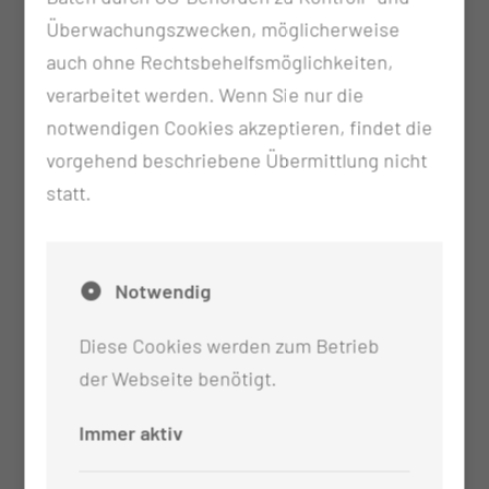
Differentialdiagnostische Abklärung
Überwachungszwecken, möglicherweise
auffälliger Befunde des weiblichen Genitale
auch ohne Rechtsbehelfsmöglichkeiten,
Dysplasie-Sprechstunde: Abklärung von
verarbeitet werden. Wenn Sie nur die
auffälligen Screening-Befunden nach
notwendigen Cookies akzeptieren, findet die
Überweisung durch den Frauenarzt
vorgehend beschriebene Übermittlung nicht
Beckenboden-Sprechstunde:
statt.
Differentialdiagnostik von Senkungs- und
Inkontinenzproblemen der Frau
Urodynamische und spezifische
Notwendig
sonographische Untersuchungen
Medikamentöse Therapie inklusive
Diese Cookies werden zum Betrieb
Botoxinstallation
der Webseite benötigt.
Nach Ausreizung konservativer
Immer aktiv
Maßnahmen Empfehlung spezieller
operativer Interventionen