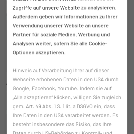
Zugriffe auf unsere Website zu analysieren.
Außerdem geben wir Informationen zu Ihrer
SPRECHSTUNDEN
Verwendung unserer Website an unsere
Partner für soziale Medien, Werbung und
Montag
09:30 - 15:00 Uhr
Analysen weiter, sofern Sie alle Cookie-
Dysplasie
Optionen akzeptieren.
Mittwoch
08:30 - 12:00 Uhr
Dysplasie
Hinweis auf Verarbeitung Ihrer auf dieser
Webseite erhobenen Daten in den USA durch
Akutsprechstunde: Mo: 09:00 – 09:30 Uhr, Mi: 08:00
Google, Facebook, Youtube. Indem sie auf
– 08.30 Uhr
„Alle akzeptieren“ klicken, willigen Sie zugleich
gem. Art. 49 Abs. 1 S. 1 lit. a DSGVO ein, dass
LEISTUNGSSPEKTRUM
Ihre Daten in den USA verarbeitet werden. Es
besteht insbesondere das Risiko, das Ihre
Schwerpunkt: Dysplasie
Daten durch US-Behörden zu Kontroll- und