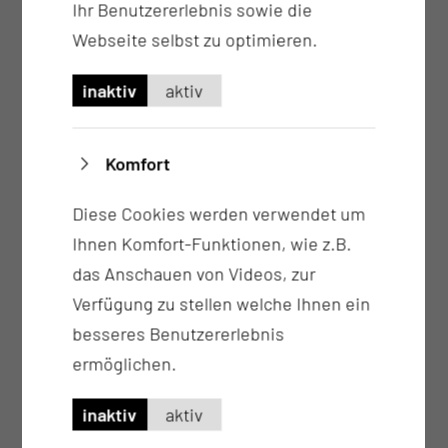
Ihr Benutzererlebnis sowie die
Palbociclib, Ribociclib, Lapatinib oder
Webseite selbst zu optimieren.
Olaparib/Niraparib, PARP-Inhibitor)
Neoadjuvante Chemotherapie bzw.
inaktiv
aktiv
Systemtherapie unter sonographischer
Kontrolle des Lokalbefundes sowie
Komfort
Ausnutzung des Ki67-Verlaufes
Zweitmeinung bei geplanten operativen oder
Diese Cookies werden verwendet um
systemischen Brusttherapien
Ihnen Komfort-Funktionen, wie z.B.
Beratung und Planung verschiedener
das Anschauen von Videos, zur
Rekonstruktionsverfahren der Brust ggf. unter
Verfügung zu stellen welche Ihnen ein
Hinzuziehung der plastischen Chirurgie
besseres Benutzererlebnis
Beratung und Operationsplanung bei
ermöglichen.
störender Anisomastie, Gigantomastie,
inaktiv
aktiv
Mikromastie, Schlupfwarzen
Beratung und Abklärung auffälliger