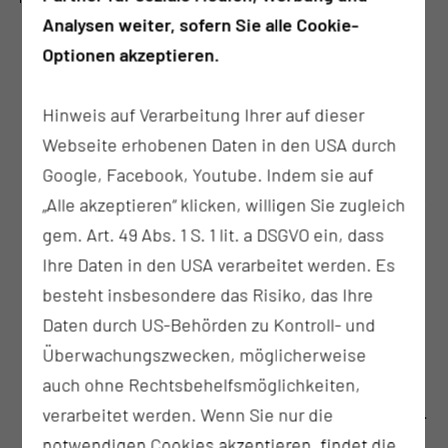
Analysen weiter, sofern Sie alle Cookie-
Schwerpunkte: Medikamentöse
Optionen akzeptieren.
Tumortherapie / Psychotherapie /
Psychoonkologie / Palliativmedizin /
Hinweis auf Verarbeitung Ihrer auf dieser
Schwerpunkt Gynäkoonkologie /
Webseite erhobenen Daten in den USA durch
Senioroperateurin für Mammachirurgie
Google, Facebook, Youtube. Indem sie auf
Differentialdiagnostische Abklärung auffälliger
„Alle akzeptieren“ klicken, willigen Sie zugleich
Mammabefunde inklusive Elastographie,
gem. Art. 49 Abs. 1 S. 1 lit. a DSGVO ein, dass
Farbdopplersonographie und sonographisch
Ihre Daten in den USA verarbeitet werden. Es
gestützter Stanzbiospie
besteht insbesondere das Risiko, das Ihre
Sofortige Behandlung bei akut entzündlichen
Daten durch US-Behörden zu Kontroll- und
Erkrankungen der Brust sowie Abklärung bei
Überwachungszwecken, möglicherweise
Sekretion aus der Brustwarze
auch ohne Rechtsbehelfsmöglichkeiten,
Spezielle Sprechstunde für jung Erkrankte bzw.
verarbeitet werden. Wenn Sie nur die
für Frauen mit einem hohen Risiko für
notwendigen Cookies akzeptieren, findet die