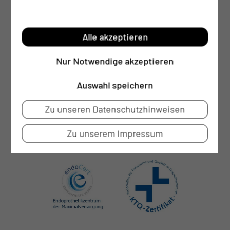
Brustbefunde beim Mann
Weiterführende Diagnostik mit der
Alle akzeptieren
standortübergreifenden Radiologischen Praxis
Dr. Rentsch/Dr. Nobis inklusive
Nur Notwendige akzeptieren
hochqualifizierter Mammographien,
Auswahl speichern
Tomosynthesen, spezialisierte
Ultraschalldiagnostik und ambulanter
Zu unseren Datenschutzhinweisen
Computertomographien
Zu unserem Impressum