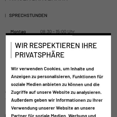
SPRECHSTUNDEN
Montag
08:30 - 15:00 Uhr
Senologie
WIR RESPEKTIEREN IHRE
Mittwoch
08:30 - 14:00 Uhr
PRIVATSPHÄRE
Senologie
Freitag
08:30 - 15:00 Uhr
Wir verwenden Cookies, um Inhalte und
Senologie
Anzeigen zu personalisieren, Funktionen für
soziale Medien anbieten zu können und die
Akutsprechstunde: Mo: 08:00 – 08:30 Uhr, Mi: 08:00
Zugriffe auf unsere Website zu analysieren.
– 08:30 Uhr, Fr: Mi: 08:00 – 08:30 Uhr
Außerdem geben wir Informationen zu Ihrer
Verwendung unserer Website an unsere
Partner für soziale Medien, Werbung und
LEISTUNGSSPEKTRUM