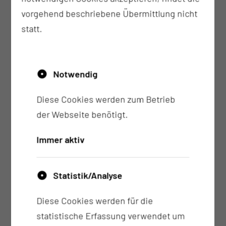
Brustkrebs
vorgehend beschriebene Übermittlung nicht
Spezielle Beratung und Therapie von
statt.
schwangeren Frauen mit Brustkrebs inklusive
regelmäßiger Vorstellungen in unserem
Perinatalzentrum
Notwendig
Humangenetische Beratungen und Testungen
Diese Cookies werden zum Betrieb
für Frauen mit Brust- oder Eierstockkrebs
der Webseite benötigt.
Im Falle einer high-risk-Mutation auch bei
gesunden Frauen: Diskussion des Für und
Immer aktiv
Wider prophylaktischer Operationen versus
intensivierter Früh- erkennungsmaßnahmen
Statistik/Analyse
unter Berücksichtigung des individuellen
Erkrankungsrisikos
Diese Cookies werden für die
Antihormonelle Therapie in Kombination mit
statistische Erfassung verwendet um
spezifischen Therapien (z. B. Abemaciclib,