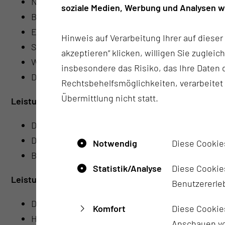
Neurologisch-neurochirurgische körperliche Un
soziale Medien, Werbung und Analysen we
Beratung hinsichtlich der Therapie neurochirurgi
Einholung einer Zweitmeinung
Hinweis auf Verarbeitung Ihrer auf diese
Sozialmedizinische Begleitung bei neurochirurg
akzeptieren“ klicken, willigen Sie zugleic
Wundversorgung nach neurochirurgischen Opera
insbesondere das Risiko, das Ihre Date
Diagnostik (Blutentnahmen, LP, Dopplersonograp
Rechtsbehelfsmöglichkeiten, verarbeitet
Übermittlung nicht statt.
Leistungen Kopf:
Diagnostik, Beratung, Nachsorge von neurochiru
Diagnostik, Beratung, Nachsorge bei Hydrozephal
Notwendig
Diese Cookie
Beratung, Nachsorge bei Schädel-Hirn-Verletzung
Statistik/Analyse
Diese Cookies
Leistungen Wirbelsäule:
Benutzererleb
Diagnostik, Beratung, Nachsorge von Wirbelsäu
Komfort
Diese Cookie
Haltungs- und Bewegungsanalyse der Wirbelsäul
Anschauen vo