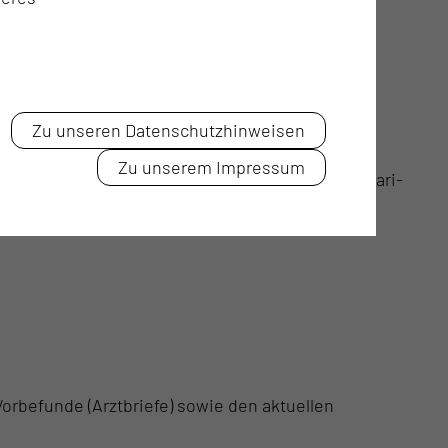
yndrome, Nervenverletzungen, Nerventumore)
Zu unseren Datenschutzhinweisen
Zu unserem Impressum
ldungen, z.B. Nahtsynostosen, Spina bifida, Chiari-
orbefunde (Arztbriefe) sowie den aktuellen