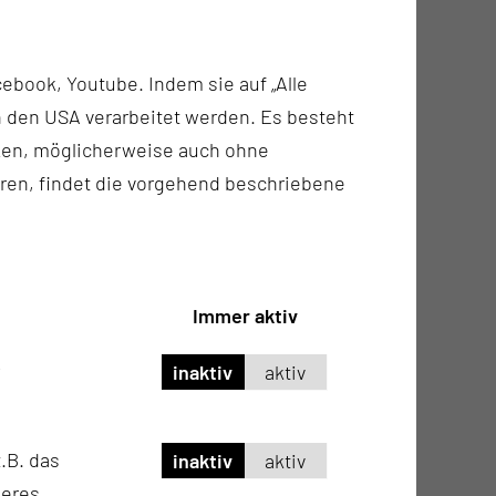
, stationär)
ebook, Youtube. Indem sie auf „Alle
n in den USA verarbeitet werden. Es besteht
ken, möglicherweise auch ohne
ren, findet die vorgehend beschriebene
more, Hirnblutungen, Aneurysmen, etc.)
Immer aktiv
inaktiv
aktiv
.B. das
inaktiv
aktiv
seres