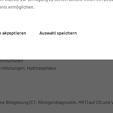
bnis ermöglichen.
gen des peripheren Nervensystems (z.B. Nervenengpasss
 akzeptieren
Auswahl speichern
eurochirurgischen Erkrankungen des Kindesalters (Fehlbi
tc.)
 Hirntumoren
Hirnblutungen, Hydrozephalus
ene Bildgebung (CT, Röntgendiagnostik, MRT) auf CD und V