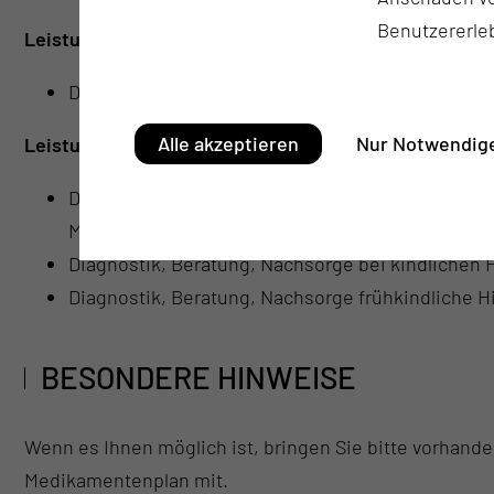
Benutzererle
Leistungen periphere Nerven:
Diagnostik, Beratung, Nachsorge von Erkrankun
Alle akzeptieren
Nur Notwendige
Leistungen Kinderneurochirurgie:
Diagnostik, Beratung, Nachsorge von speziellen n
Malformation, Syringomyelie, Arachnoidalzysten, e
Diagnostik, Beratung, Nachsorge bei kindlichen
Diagnostik, Beratung, Nachsorge frühkindliche 
BESONDERE HINWEISE
Wenn es Ihnen möglich ist, bringen Sie bitte vorhand
Medikamentenplan mit.