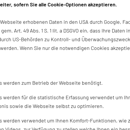
tersuchung
iter, sofern Sie alle Cookie-Optionen akzeptieren.
scher Erkrankungen (Entscheidung: konservativ, ambulant
r Webseite erhobenen Daten in den USA durch Google, Fac
ischen Erkrankungen
h gem. Art. 49 Abs. 1 S. 1 lit. a DSGVO ein, dass Ihre Date
tionen
n durch US-Behörden zu Kontroll- und Überwachungszwec
hie)
 werden. Wenn Sie nur die notwendigen Cookies akzeptie
rgischen Erkrankungen des Zentralnervensystems (Hirntu
us (Ventilumstellungen)
s werden zum Betrieb der Webseite benötigt.
en (z.B. plastische Deckung)
 werden für die statistische Erfassung verwendet um Ihr
nis sowie die Webseite selbst zu optimieren.
lenerkrankungen
s werden verwendet um Ihnen Komfort-Funktionen, wie z
e
n Videos, zur Verfügung zu stellen welche Ihnen ein bes