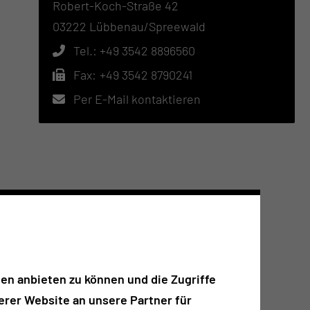
Robert-Koch-Straße 42
03222 Lübbenau/Spreewald
Tel.:
+49 3542 8896560
Fax:
+49 3542 8790241
Per E-Mail kontaktieren
en anbieten zu können und die Zugriffe
rer Website an unsere Partner für