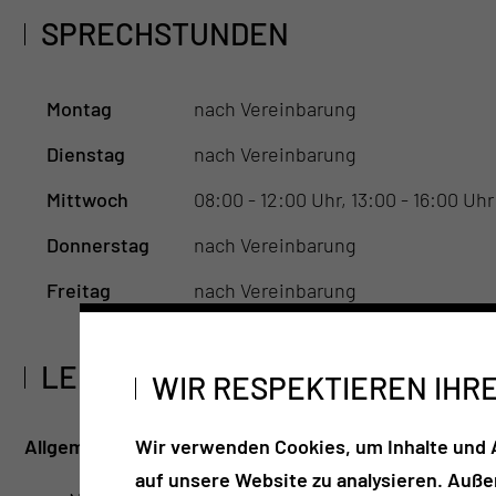
SPRECHSTUNDEN
Montag
nach Vereinbarung
Dienstag
nach Vereinbarung
Mittwoch
08:00 - 12:00 Uhr, 13:00 - 16:00 Uhr
Donnerstag
nach Vereinbarung
Freitag
nach Vereinbarung
LEISTUNGSSPEKTRUM
WIR RESPEKTIEREN IHR
Allgemeine Leistungen:
Wir verwenden Cookies, um Inhalte und A
auf unsere Website zu analysieren. Auß