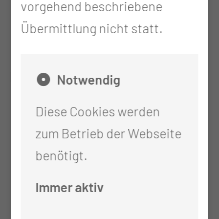
vorgehend beschriebene
Schädel-Hirn-Verletzungen
Übermittlung nicht statt.
(z.B. plastische Deckung)
Leistungen Wirbelsäule:
Notwendig
Diese Cookies werden
Diagnostik, Beratung,
zum Betrieb der Webseite
Nachsorge von
benötigt.
Wirbelsäulenerkrankungen
Haltungs- und
Immer aktiv
Bewegungsanalyse der