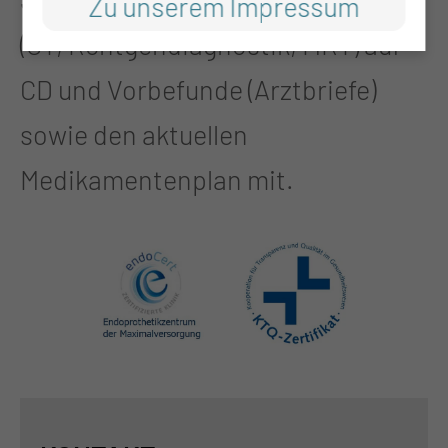
Zu unserem Impressum
(CT, Röntgendiagnostik, MRT) auf
CD und Vorbefunde (Arztbriefe)
sowie den aktuellen
Medikamentenplan mit.