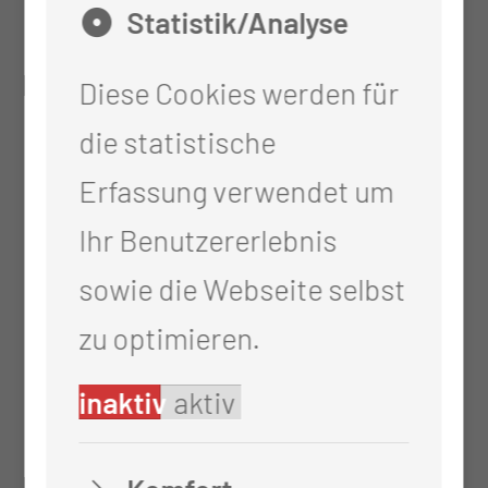
Wirbelsäule
Statistik/Analyse
Leistungen periphere Nerven:
Diese Cookies werden für
die statistische
Diagnostik, Beratung,
Erfassung verwendet um
Nachsorge von Erkrankungen
Ihr Benutzererlebnis
des peripheren Nervensystems
sowie die Webseite selbst
(z.B. Nervenengpasssyndrome,
zu optimieren.
Nervenverletzungen,
inaktiv
aktiv
Nerventumore)
Leistungen Kinderneurochirurgie: