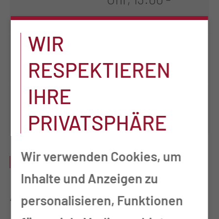
16:00 Uhr
WIR
Donnerstag
nach
RESPEKTIEREN
Vereinbarung
IHRE
Freitag
nach
PRIVATSPHÄRE
Vereinbarung
Wir verwenden Cookies, um
LEISTUNGSSPEKTRUM
Inhalte und Anzeigen zu
Allgemeine Leistungen:
personalisieren, Funktionen