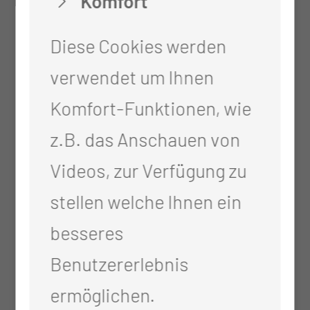
Komfort
Diese Cookies werden
Diagnostik, Beratung,
verwendet um Ihnen
Nachsorge von speziellen
Komfort-Funktionen, wie
neurochirurgischen
z.B. das Anschauen von
Erkrankungen des Kindesalters
Videos, zur Verfügung zu
(Fehlbildungen, z.B.
stellen welche Ihnen ein
Nahtsynostosen, Spina bifida,
besseres
Chiari-Malformation,
Benutzererlebnis
Syringomyelie,
ermöglichen.
Arachnoidalzysten, etc.)