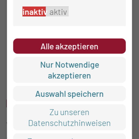
Diagnostik, Beratung,
inaktiv
aktiv
Nachsorge bei kindlichen
Hirntumoren
Alle akzeptieren
Diagnostik, Beratung,
Nur Notwendige
Nachsorge frühkindliche
akzeptieren
Hirnblutungen, Hydrozephalus
Auswahl speichern
BESONDERE HINWEISE
Zu unseren
Datenschutzhinweisen
Wenn es Ihnen möglich ist, bringen
Sie bitte vorhandene Bildgebung