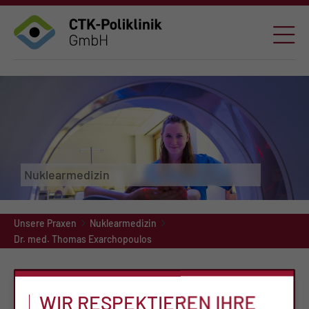
Nuklearmedizin
Unsere Praxen
Nuklearmedizin
Dr. med. Thomas Exarchopoulos
TERMINVERGABE
WIR RESPEKTIEREN IHRE