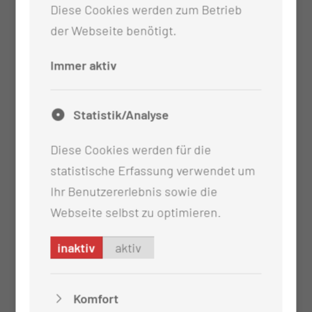
Diese Cookies werden zum Betrieb
Spezielle Tumor- und Entzündungdiagnostik
der Webseite benötigt.
(Somatostatinrezeptoren, Antigranulozyten,
Sentinel-Lymphknoten)
Immer aktiv
PET/CT im Rahmen der Primärdiagnose und
Verlaufsbeurteilung von ausgewählten
Statistik/Analyse
Tumorerkrankungen sowie speziellen
entzündlichen Veränderungen
Diese Cookies werden für die
Ambulante Durchführung von
statistische Erfassung verwendet um
Radiosynoviorthesen
Ihr Benutzererlebnis sowie die
Ambulante Durchführung von palliativer
Webseite selbst zu optimieren.
Schmerztherapie (Samarium, Xofigo)
inaktiv
aktiv
Komfort