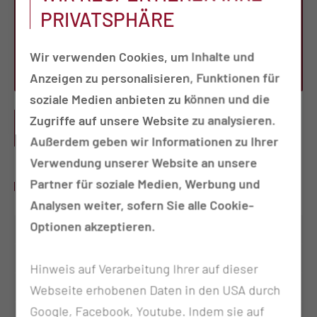
PRIVATSPHÄRE
Tel.:
+49 355 46 2664
Fax:
+49 355 46 2251
Wir verwenden Cookies, um Inhalte und
Per E-Mail kontaktieren
Anzeigen zu personalisieren, Funktionen für
soziale Medien anbieten zu können und die
PRAXIS AN DER MUL - CT - THOMAS
Zugriffe auf unsere Website zu analysieren.
EXARCHOPOULOS
Außerdem geben wir Informationen zu Ihrer
Verwendung unserer Website an unsere
Partner für soziale Medien, Werbung und
SPRECHSTUNDEN
Analysen weiter, sofern Sie alle Cookie-
Optionen akzeptieren.
Montag
08:00 - 15:00 Uhr
Dienstag
08:00 - 15:00 Uhr
Hinweis auf Verarbeitung Ihrer auf dieser
Mittwoch
08:00 - 15:00 Uhr
Webseite erhobenen Daten in den USA durch
Google, Facebook, Youtube. Indem sie auf
Donnerstag
08:00 - 15:00 Uhr