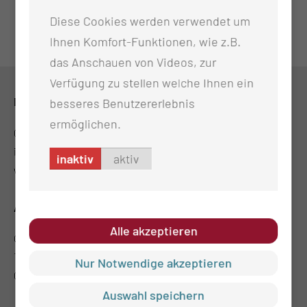
Diese Cookies werden verwendet um
Ihnen Komfort-Funktionen, wie z.B.
das Anschauen von Videos, zur
Verfügung zu stellen welche Ihnen ein
KONTAKT
besseres Benutzererlebnis
ermöglichen.
0355 46-0
info@ctk.de
inaktiv
aktiv
www.poliklinik.ctk.de
ADRESSE
Alle akzeptieren
CTK-Poliklinik GmbH (MVZ)
Thiemstr. 111
Nur Notwendige akzeptieren
03048 Cottbus
Auswahl speichern