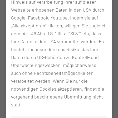
Hinweis auf Verarbeitung Ihrer auf dieser
Kinder- und Jugendmedizin
Webseite erhobenen Daten in den USA durch
Laboratoriumsmedizin & Mikrobiologie
Google, Facebook, Youtube. Indem sie auf
Neurochirurgie
„Alle akzeptieren“ klicken, willigen Sie zugleich
Neurologie
gem. Art. 49 Abs. 1 S. 1 lit. a DSGVO ein, dass
Nuklearmedizin
Ihre Daten in den USA verarbeitet werden. Es
Orthopädie und Unfallchirurgie
besteht insbesondere das Risiko, das Ihre
Pathologie
Daten durch US-Behörden zu Kontroll- und
Psychotherapie
Überwachungszwecken, möglicherweise
Radiologie
auch ohne Rechtsbehelfsmöglichkeiten,
Radioonkologie / Strahlentherapie
verarbeitet werden. Wenn Sie nur die
Rheumatologie
notwendigen Cookies akzeptieren, findet die
Zentrum für Zahn-, Mund- und Kieferheilkunde
vorgehend beschriebene Übermittlung nicht
statt.