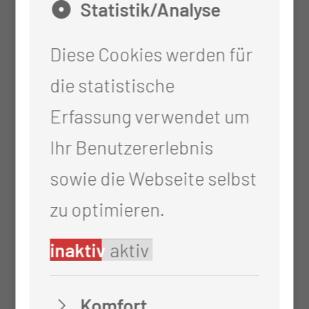
Umfangreiche
Statistik/Analyse
Immunhistochemie und -
Diese Cookies werden für
zytochemie
die statistische
Schnellschnitt-Diagnostik
Erfassung verwendet um
Molekularbiologischer
Ihr Benutzererlebnis
Erregernachweis am Paraffin-
sowie die Webseite selbst
Material mit
zu optimieren.
Kooperationspartnern
Molekularpathologische
inaktiv
aktiv
Tumordiagnostik am Paraffin-
Komfort