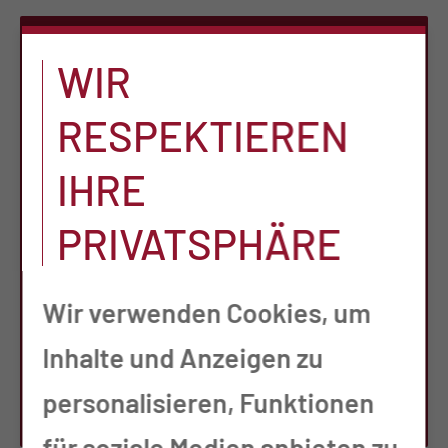
TERMINVERGABE
WIR
Medizinische Universität
RESPEKTIEREN
Lausitz - Carl Thiem
IHRE
Haus 6, Ebene 0
PRIVATSPHÄRE
03048 Cottbus
Tel.:
+49 355 46 2252
Wir verwenden Cookies, um
Fax:
+49 355 46 2007
Inhalte und Anzeigen zu
personalisieren, Funktionen
Per E-Mail kontaktieren
für soziale Medien anbieten zu