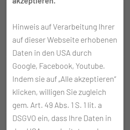
akzeptieren.
Dienstag
08:00 - 10:00
Uhr
Hinweis auf Verarbeitung Ihrer
und nach
auf dieser Webseite erhobenen
Vereinbarung
Daten in den USA durch
Mittwoch
08:00 - 10:00
Google, Facebook, Youtube.
Uhr
Indem sie auf „Alle akzeptieren“
und nach
klicken, willigen Sie zugleich
Vereinbarung
gem. Art. 49 Abs. 1 S. 1 lit. a
DSGVO ein, dass Ihre Daten in
Donnerstag
08.00:00 - 10:00