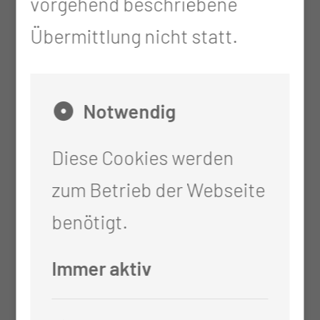
vorgehend beschriebene
therapeutischen Vorgehen für
Übermittlung nicht statt.
Niedergelassene
Versorgung der Einsender mit
Notwendig
Einsendegefäßen in den
Diese Cookies werden
gewünschten Größen
zum Betrieb der Webseite
Histologie an allen Geweben
benötigt.
mittels Standard-Methoden
und Sonderfärbungen
Immer aktiv
Extragynäkologische Zytologie