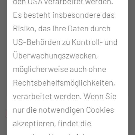
den USA verarbeitet werden.
Uhr
Es besteht insbesondere das
und nach
Risiko, das Ihre Daten durch
Vereinbarung
US-Behörden zu Kontroll- und
Freitag
08:00 - 10:00
Überwachungszwecken,
Uhr
möglicherweise auch ohne
und nach
Rechtsbehelfsmöglichkeiten,
Vereinbarung
verarbeitet werden. Wenn Sie
nur die notwendigen Cookies
LEISTUNGSSPEKTRUM
akzeptieren, findet die
Beratung zum diagnostisch-