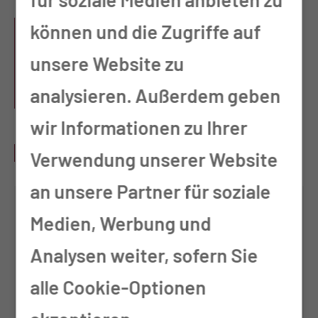
PRAXIS AN DER MUL -
können und die Zugriffe auf
CT - DR. MED. MUIN
unsere Website zu
TUFFAHA
analysieren. Außerdem geben
wir Informationen zu Ihrer
SPRECHSTUNDEN
Verwendung unserer Website
an unsere Partner für soziale
Montag
08:00 - 10:00
Medien, Werbung und
Uhr
Analysen weiter, sofern Sie
und nach
alle Cookie-Optionen
Vereinbarung