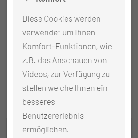
Material mit
Kooperationspartnern
Diese Cookies werden
Durchführung von Sektionen
verwendet um Ihnen
auf Anfrage
Komfort-Funktionen, wie
z.B. das Anschauen von
Videos, zur Verfügung zu
stellen welche Ihnen ein
besseres
Benutzererlebnis
ermöglichen.
KONTAKT