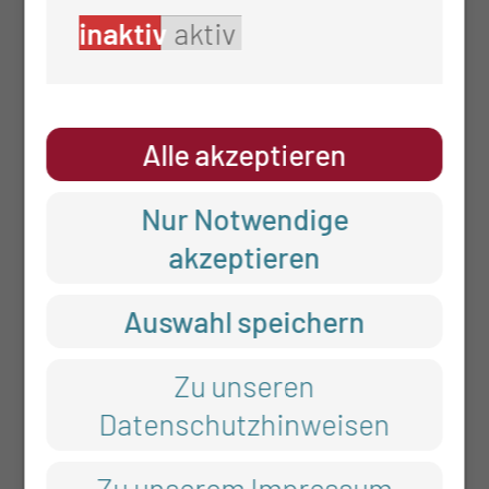
inaktiv
aktiv
0355 46-0
info@ctk.de
www.poliklinik.ctk.de
Alle akzeptieren
ADRESSE
Nur Notwendige
akzeptieren
CTK-Poliklinik GmbH (MVZ)
Auswahl speichern
Thiemstr. 111
03048 Cottbus
Zu unseren
Datenschutzhinweisen
RECHTLICHES
Zu unserem Impressum