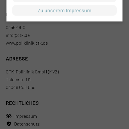
Zu unserem Impressum
KONTAKT
0355 46-0
info@ctk.de
www.poliklinik.ctk.de
ADRESSE
CTK-Poliklinik GmbH (MVZ)
Thiemstr. 111
03048 Cottbus
RECHTLICHES
Impressum
Datenschutz