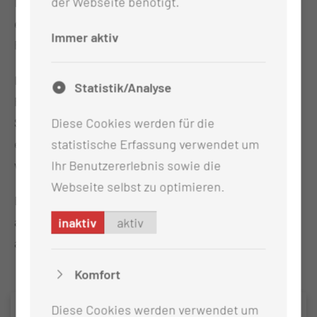
der Webseite benötigt.
Neurologinnen und Neurologen der Region. So ist
eine optimale, kontinuierliche Behandlung unserer
Immer aktiv
Patientinnen und Patienten gewährleistet.“
In der Klinik für Neurologie des CTK können
Statistik/Analyse
Patienten sowohl in der ambulanten
Diese Cookies werden für die
Sprechstunde betreut, als auch bei
statistische Erfassung verwendet um
entsprechendem Bedarf stationär aufgenommen
Ihr Benutzererlebnis sowie die
werden.
Webseite selbst zu optimieren.
Bundesweit sind derzeit 69 Zentren von der DMSG
als Schwerpunktzentren für Multiple Sklerose
inaktiv
aktiv
anerkannt.
Komfort
Diese Cookies werden verwendet um