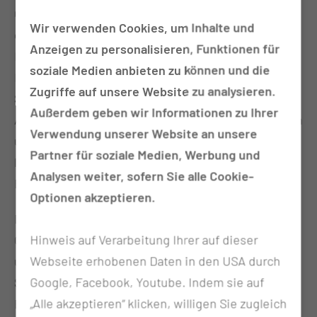
Gute Nachrichten für Patientinnen und Patienten,
Wir verwenden Cookies, um Inhalte und
die an Multipler Sklerose leiden. Die Klinik für
Anzeigen zu personalisieren, Funktionen für
Neurologie am CTK wurde von der Deutschen
soziale Medien anbieten zu können und die
Multiple Sklerose Gesellschaft (DMSG) als
Zugriffe auf unsere Website zu analysieren.
Schwerpunktzentrum ausgezeichnet. Im Fokus der
Außerdem geben wir Informationen zu Ihrer
Auszeichnung stehen die Breite der diagnostischen
Verwendung unserer Website an unsere
und therapeutischen Angebote sowie die
Partner für soziale Medien, Werbung und
langjährige Erfahrung und Expertise des
Analysen weiter, sofern Sie alle Cookie-
Behandlungsteams.
Optionen akzeptieren.
Die Experten der Multiplen Sklerose Ambulanz am
Hinweis auf Verarbeitung Ihrer auf dieser
CTK behandeln jährlich mehr als 400 Patientinnen
Webseite erhobenen Daten in den USA durch
und Patienten mit Multipler Sklerose aus ganz
Google, Facebook, Youtube. Indem sie auf
Südbrandenburg und Ostsachsen. Da die
„Alle akzeptieren“ klicken, willigen Sie zugleich
Erkrankung an verschiedenen Stellen im Gehirn und