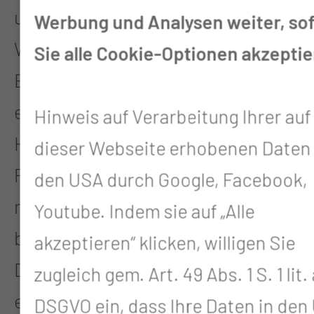
unmissverständlich abgegebene
Werbung und Analysen weiter, so
Willensbekundung in Form einer
Sie alle Cookie-Optionen akzeptie
Erklärung oder einer sonstigen
eindeutigen bestätigenden
Hinweis auf Verarbeitung Ihrer auf
Handlung, mit der die betroffene
dieser Webseite erhobenen Daten 
Person zu verstehen gibt, dass sie
den USA durch Google, Facebook,
mit der Verarbeitung der sie
Youtube. Indem sie auf „Alle
betreffenden personenbezogenen
akzeptieren“ klicken, willigen Sie
Daten einverstanden ist. Eine
zugleich gem. Art. 49 Abs. 1 S. 1 lit. 
erteilte Einwilligung kann jederzeit
DSGVO ein, dass Ihre Daten in den