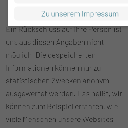
Zwecken (z.B. Statistiken).
Zu unserem Impressum
Ein Rückschluss auf Ihre Person ist
uns aus diesen Angaben nicht
möglich. Die gespeicherten
Informationen können nur zu
statistischen Zwecken anonym
ausgewertet werden. Das heißt, wir
können zum Beispiel erfahren, wie
viele Menschen unsere Websites