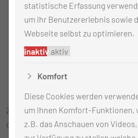
Betriebssystem Ihres PC’s,
statistische Erfassung verwend
Datum und Uhrzeit des
um Ihr Benutzererlebnis sowie d
Zugriffes auf unsere Webseite,
Webseite selbst zu optimieren.
Name und URL der abgerufenen
inaktiv
aktiv
Webseite bzw. der Webseite
von der aus Sie uns besuchen,
Komfort
die übertragene Datenmenge.
Diese Cookies werden verwend
um Ihnen Komfort-Funktionen, 
Zu folgenden Zwecken werden
z.B. das Anschauen von Videos,
diese Daten verarbeitet:
zur Verfügung zu stellen welche