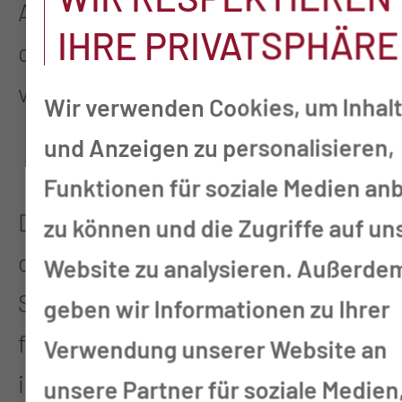
Auftragsverarbeiters befugt sind,
IHRE PRIVATSPHÄRE
die personenbezogenen Daten zu
verarbeiten.
Wir verwenden Cookies, um Inhal
und Anzeigen zu personalisieren,
Einwilligung
Funktionen für soziale Medien an
Die Einwilligung ist Ausdruck der
zu können und die Zugriffe auf un
datenschutzrechtlichen
Website zu analysieren. Außerde
Selbstbestimmung. Sie ist die
geben wir Informationen zu Ihrer
freiwillige für den bestimmten Fall,
Verwendung unserer Website an
in informierter Weise und
unsere Partner für soziale Medien