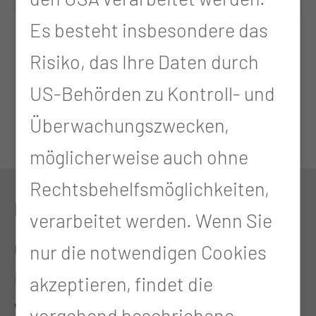
Es besteht insbesondere das
Risiko, das Ihre Daten durch
US-Behörden zu Kontroll- und
Überwachungszwecken,
möglicherweise auch ohne
Rechtsbehelfsmöglichkeiten,
KONTAKT
verarbeitet werden. Wenn Sie
0355 46-0
nur die notwendigen Cookies
info@ctk.de
akzeptieren, findet die
www.poliklinik.ctk.de
vorgehend beschriebene