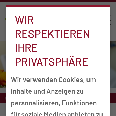
WIR
RESPEKTIEREN
IHRE
PRIVATSPHÄRE
Wir verwenden Cookies, um
Inhalte und Anzeigen zu
Unsere Praxen
Anästhesiologie
personalisieren, Funktionen
PRAXIS AN DER MUL - CT
für soziale Medien anbieten zu