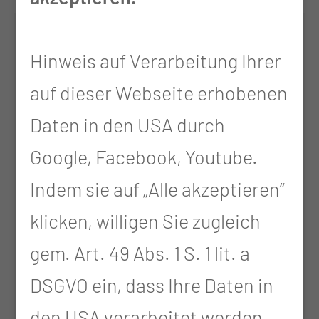
Hinweis auf Verarbeitung Ihrer
auf dieser Webseite erhobenen
Daten in den USA durch
Google, Facebook, Youtube.
Dr. med. Magdalena
Indem sie auf „Alle akzeptieren“
Tanska
klicken, willigen Sie zugleich
gem. Art. 49 Abs. 1 S. 1 lit. a
Fachärztin für Anästhesiologie
DSGVO ein, dass Ihre Daten in
den USA verarbeitet werden.